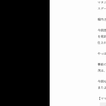
マタ
スデ
堀内
今回
を見
仕上
やっ
事前
次は
今回
また
【マ