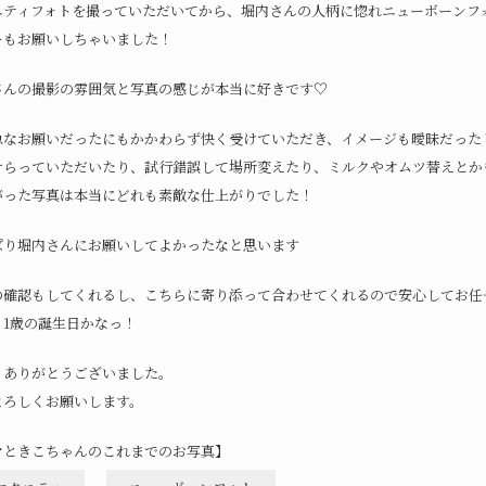
ニティフォトを撮っていただいてから、堀内さんの人柄に惚れニューボーンフ
ーもお願いしちゃいました！
さんの撮影の雰囲気と写真の感じが本当に好きです♡
急なお願いだったにもかかわらず快く受けていただき、イメージも曖昧だった
計らっていただいたり、試行錯誤して場所変えたり、ミルクやオムツ替えとか
がった写真は本当にどれも素敵な仕上がりでした！
ぱり堀内さんにお願いしてよかったなと思います
の確認もしてくれるし、こちらに寄り添って合わせてくれるので安心してお任
、1歳の誕生日かなっ！
もありがとうございました。
よろしくお願いします。
マときこちゃんのこれまでのお写真】